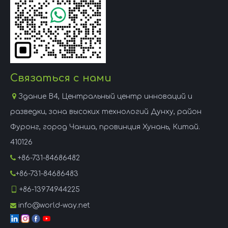
Связаться с нами

Здание B4, Центральный центр инноваций и
разведки, зона высоких технологий Дунху, район
Фуронг, город Чанша, провинция Хунань, Китай.
410126

+86-731-84686482

+86-731-84686483

+86-13974944225
info@world-way.net
