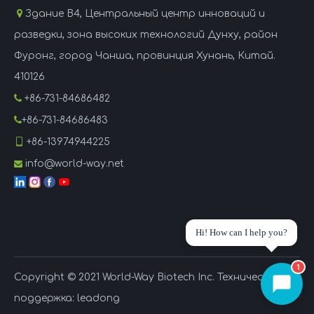

Здание B4, Центральный центр инноваций и
разведки, зона высоких технологий Дунху, район
Фуронг, город Чанша, провинция Хунань, Китай.
410126

+86-731-84686482

+86-731-84686483

+86-13974944225
info@world-way.net

Hi! How can I help you?
1
Copyright © 2021 World-Way Biotech Inc. Техническая
поддержка:
leadong