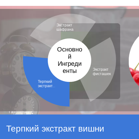
Экстракт
шафрана
Основно
й
Ингреди
енты
Экстракт
фисташек
Терпкий
экстракт
вишни
Терпкий экстракт вишни