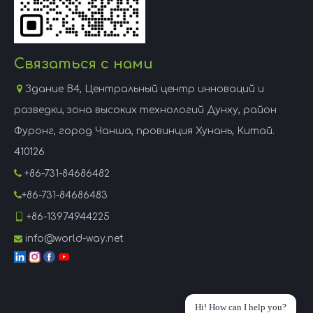
Связаться с нами

Здание B4, Центральный центр инноваций и
разведки, зона высоких технологий Дунху, район
Фуронг, город Чанша, провинция Хунань, Китай.
410126

+86-731-84686482

+86-731-84686483

+86-13974944225
info@world-way.net

Hi! How can I help you?