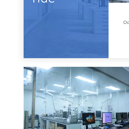
Ос
ВЭЖХ