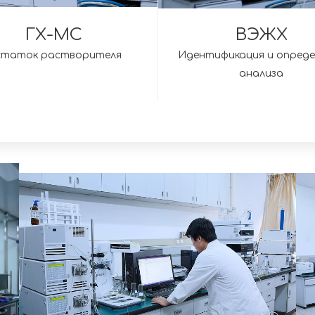
ГХ-МС
ВЭЖХ
таток растворителя
Идентификация и опреде
анализа
ВЭЖХ