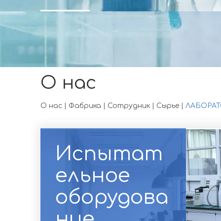
О нас
О нас
|
Фабрика
|
Сотрудник
|
Сырье
|
ЛАБОРАТ
Испытат
ельное
оборудова
ние