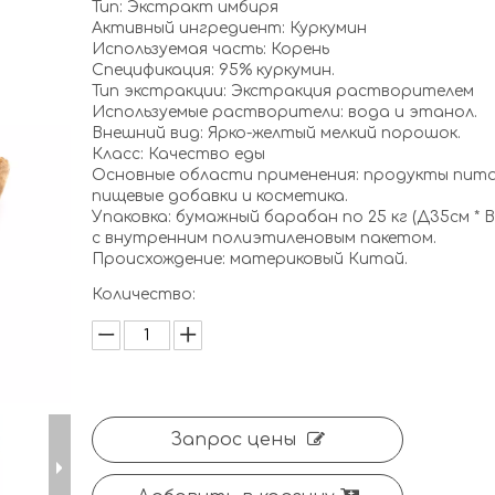
Тип: Экстракт имбиря
Активный ингредиент: Куркумин
Используемая часть: Корень
Спецификация: 95% куркумин.
Тип экстракции: Экстракция растворителем
Используемые растворители: вода и этанол.
Внешний вид: Ярко-желтый мелкий порошок.
Класс: Качество еды
Основные области применения: продукты пита
пищевые добавки и косметика.
Упаковка: бумажный барабан по 25 кг (Д35см * В
с внутренним полиэтиленовым пакетом.
Происхождение: материковый Китай.
Количество:
Запрос цены