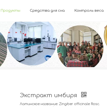
Продукты
Средства для сна
Контроль веса
ФУНКЦИОНАЛЬНЫЕ ИНГРЕДИЕНТЫ
Натуральные растительные ингредиенты
Пищеварительное здоровье
Здоровье органов дыхания
Продукт ферментации
Противовоспалительное средство
Новости
Экстракт имбиря
Латинское название: Zingiber officinale Rosc.