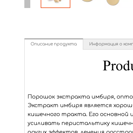
Описание продукта
Информация о ком
Порошок экстракта имбиря, опто
Экстракт имбиря
является хорош
кишечного тракта. Его основной 
усиливать перистальтику кишечн
других эффектов, лечения расстр