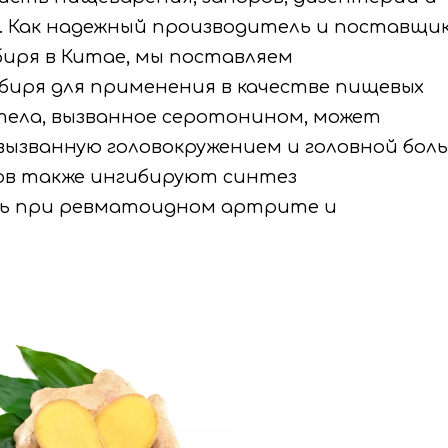
. Как надежный производитель и поставщи
иря в Китае, мы поставляем
биря для применения в качестве пищевых
тела, вызванное серотонином, может
вызванную головокружением и головной боль
ов также ингибируют синтез
ть при ревматоидном артрите и