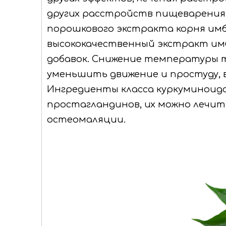
других расстройств пищеварения
порошкового экстракта корня имб
высококачественный экстракт им
добавок. Снижение температуры 
уменьшить движение и простуду, 
Ингредиенты класса куркуминоид
простагландинов, их можно лечи
остеомаляции.