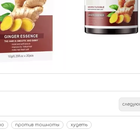
следую
во
против тошноты
худеть