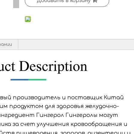
Добавить в корзину
пании
вый производитель и поставщик Китай
им продуктом для здоровья желудочно-
ингредиент Гингерол Гингеролы могут
ика за счет улучшения кровообращения и
ойств пищеварения, запоров, дизентерии и